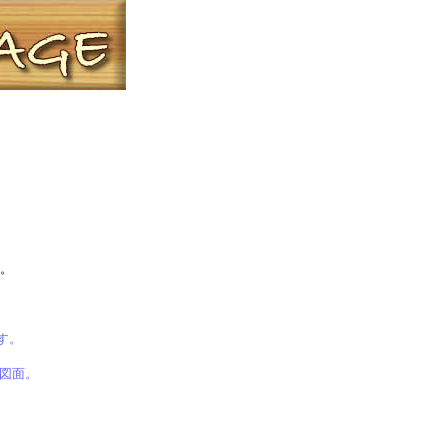
。
す。
り図面
。