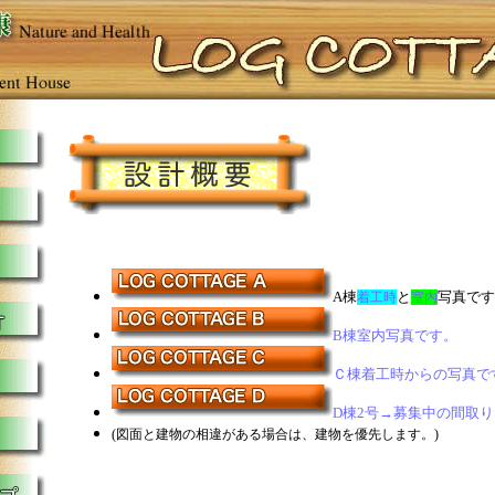
A棟
と
写真です
着工時
室内
B棟室内写真です。
Ｃ棟着工時からの写真で
D棟2号→募集中の間取
(図面と建物の相違がある場合は、建物を優先します。)