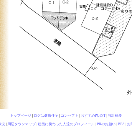
外
トップページ
|
ログは健康住宅
|
コンセプト
|
おすすめPOINT
|
設計概要
状況
|
周辺タウンマップ
|
建築に携わった人達のプロフィール
|
PRのお願い
|
BBS
|
お